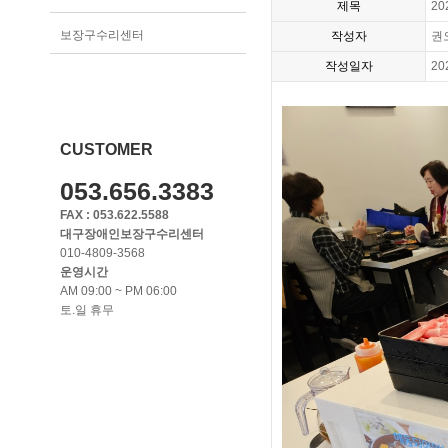
제목
2
보장구수리센터
작성자
권
작성일자
20
CUSTOMER
053.656.3383
FAX : 053.622.5588
대구장애인보장구수리센터
010-4809-3568
운영시간
AM 09:00 ~ PM 06:00
토.일 휴무