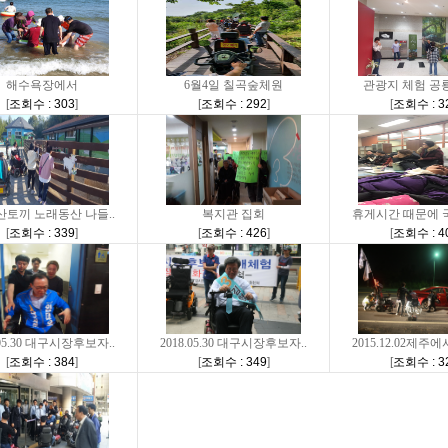
해수욕장에서
6월4일 칠곡숲체원
관광지 체험 공
[
조회수 : 303
]
[
조회수 : 292
]
[
조회수 : 3
산토끼 노래동산 나들..
복지관 집회
휴게시간 때문에 국
[
조회수 : 339
]
[
조회수 : 426
]
[
조회수 : 4
.05.30 대구시장후보자..
2018.05.30 대구시장후보자..
2015.12.02제주에
[
조회수 : 384
]
[
조회수 : 349
]
[
조회수 : 3