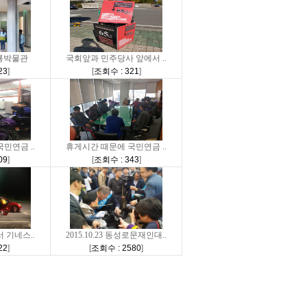
룡박물관
국회앞과 민주당사 앞에서 ..
23
]
[
조회수 : 321
]
민연금 ..
휴게시간 때문에 국민연금 ..
09
]
[
조회수 : 343
]
서 기네스..
2015.10.23 동성로문재인대..
22
]
[
조회수 : 2580
]