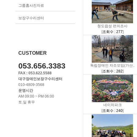
그룹홈사진자료
보장구수리센터
청도읍성 편의조사
[
조회수 : 277
]
CUSTOMER
053.656.3383
독립장애인 자조모임(가산..
[
조회수 : 282
]
FAX : 053.622.5588
대구장애인보장구수리센터
010-4809-3568
운영시간
AM 09:00 ~ PM 06:00
토.일 휴무
네이처파크
[
조회수 : 240
]