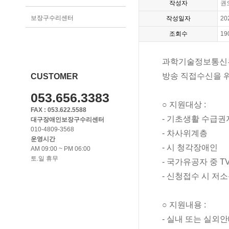
작성자
권
보장구수리센터
작성일자
20
조회수
19
과학기술정보통신부
방송 직접수신을 
CUSTOMER
053.656.3383
○ 지원대상 :
FAX : 053.622.5588
- 기초생활 수급권
대구장애인보장구수리센터
010-4809-3568
- 차사위계층
운영시간
- 시 청각장애인
AM 09:00 ~ PM 06:00
토.일 휴무
- 국가유공자 중 
- 신청접수 시 저
○ 지원내용 : 
- 실내 또는 실외