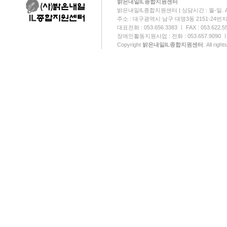
밝은내일IL종합지원센터
밝은내일IL종합지원센터 | 상담시간 : 월-일. AM:0
주소 : 대구광역시 남구 대명3동 2151-24번
대표전화 : 053.656.3383 ㅣ FAX : 053.622.5
장애인활동지원사업 : 전화 : 053.657.9090 ㅣ FA
Copyright
밝은내일IL종합지원센터
. All righ